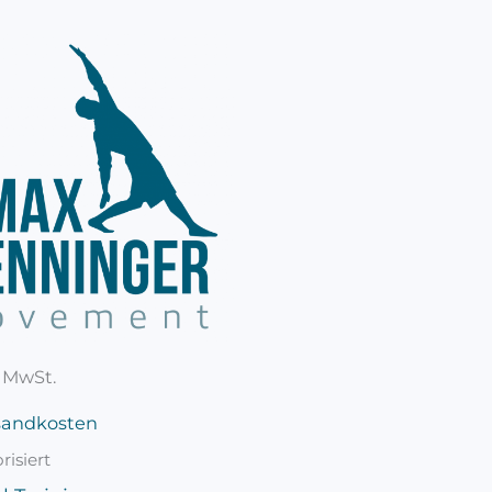
% MwSt.
sandkosten
isiert