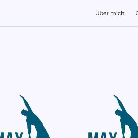
btheit
Über mich
rt